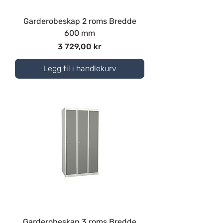
Garderobeskap 2 roms Bredde
600 mm
Pris
3 729,00 kr
Legg til i handlekurv
Garderobeskap 3 roms Bredde