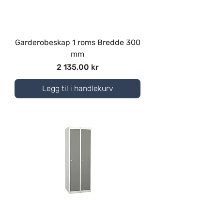
Garderobeskap 1 roms Bredde 300
mm
Pris
2 135,00 kr
Legg til i handlekurv