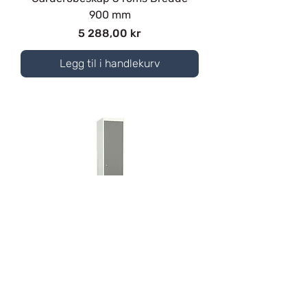
900 mm
Pris
5 288,00 kr
Legg til i handlekurv
Garderobeskap 1 roms Bredde 400
mm