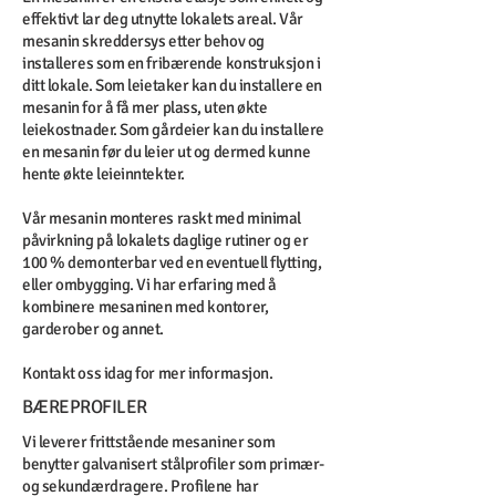
effektivt lar deg utnytte lokalets areal. Vår
mesanin skreddersys etter behov og
installeres som en fribærende konstruksjon i
ditt lokale. Som leietaker kan du installere en
mesanin for å få mer plass, uten økte
leiekostnader. Som gårdeier kan du installere
en mesanin før du leier ut og dermed kunne
hente økte leieinntekter.
Vår mesanin monteres raskt med minimal
påvirkning på lokalets daglige rutiner og er
100 % demonterbar ved en eventuell flytting,
eller ombygging. Vi har erfaring med å
kombinere mesaninen med kontorer,
garderober og annet.
Kontakt oss idag for mer informasjon.
BÆREPROFILER
Vi leverer frittstående mesaniner som
benytter galvanisert stålprofiler som primær-
og sekundærdragere. Profilene har