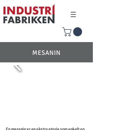
MESANIN
En mesanin er en ekstra etasje som enkelt og