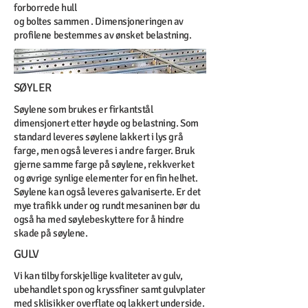
forborrede hull
og boltes sammen . Dimensjoneringen av
profilene bestemmes av ønsket belastning.
SØYLER
Søylene som brukes er firkantstål
dimensjonert etter høyde og belastning. Som
standard leveres søylene lakkert i lys grå
farge, men også leveres i andre farger. Bruk
gjerne samme farge på søylene, rekkverket
og øvrige synlige elementer for en fin helhet.
Søylene kan også leveres galvaniserte. Er det
mye trafikk under og rundt mesaninen bør du
også ha med søylebeskyttere for å hindre
skade på søylene.
GULV
Vi kan tilby forskjellige kvaliteter av gulv,
ubehandlet spon og kryssfiner samt gulvplater
med sklisikker overflate og lakkert underside.