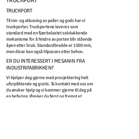
TRUCKPORT
TRUCKPORT
Til inn- og utlossing av paller og gods har vi
truckporter. Truckportene leveres som
standard med en fjærbelastet selvlukkende
mekanisme for å hindre av porten blir stående
åpen etter bruk. Standardbredde er 1500 mm,
men disse kan også tilpasses etter behov.
ER DU INTERESSERT I MESANIN FRA
INDUSTRIFABRIKKEN?
Vi hjelper deg gjerne med prosjektering helt
uforpliktende og gratis. Ta kontakt med oss om
du ønsker hjelp og vi kommer gjerne til deg på
en befaring. Ønsker du først og fremst et
enkelt prisestimat, kan du fylle ut i skjemaet
nedenfor og vi vil svare deg i løpet av kort tid.
Høyde fra eksisterende gulv til
mesaninens underkant: