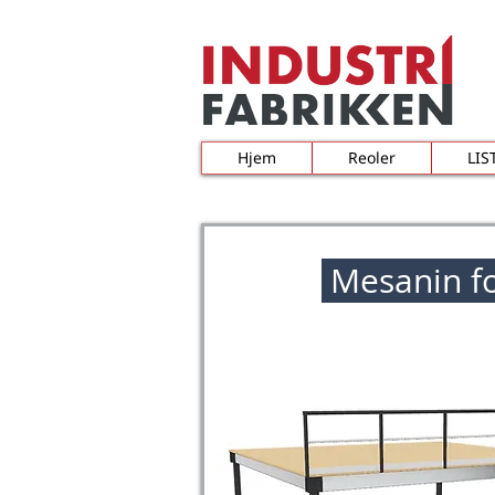
Hjem
Reoler
LIS
Mesanin fo