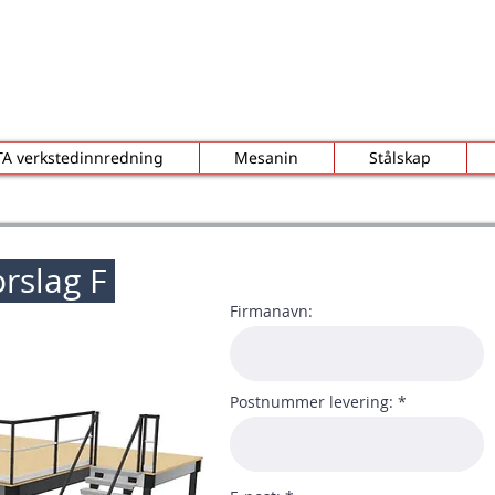
TA verkstedinnredning
Mesanin
Stålskap
rslag F
Firmanavn:
Postnummer levering: