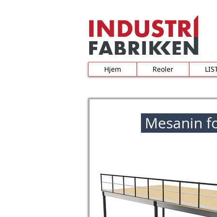
Hjem
Reoler
LIS
Mesanin fo