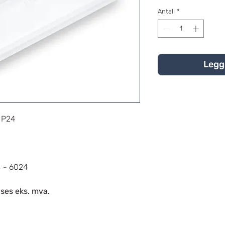
Antall
*
Legg 
s P24
4 - 6024
ises eks. mva.