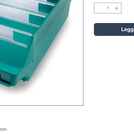
Legg 
 mm