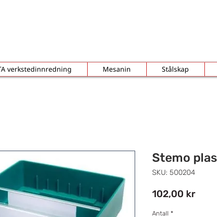
TA verkstedinnredning
Mesanin
Stålskap
Stemo pla
SKU: 500204
Pris
102,00 kr
Antall
*